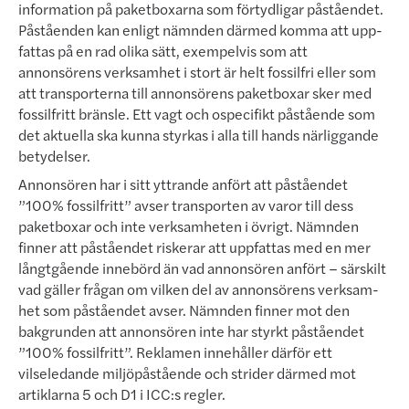
in­for­m­ation på paketboxarna som förtydligar påståendet.
Påståenden kan enligt nämnden därmed komma att upp­­
fattas på en rad olika sätt, exempelvis som att
annonsörens verksamhet i stort är helt fossilfri eller som
att tran­sporterna till annonsörens paketboxar sker med
fossilfritt bränsle. Ett vagt och ospecifikt påstå­ende som
det aktuella ska kunna styrkas i alla till hands närliggande
betydelser.
Annonsören har i sitt yttrande anfört att påståendet
”100% fossilfritt” avser transporten av varor till dess
paket­boxar och inte verk­samheten i övrigt. Nämnden
finner att påståendet riskerar att uppfattas med en mer
långt­gående innebörd än vad annonsören anfört – särskilt
vad gäller frågan om vilken del av annonsörens verk­sam­
het som påståendet avser. Nämnden finner mot den
bakgrunden att annonsören inte har styrkt påståendet
”100% fossilfritt”. Reklamen innehåller därför ett
vilseledande miljöpåstående och strider därmed mot
artiklarna 5 och D1 i ICC:s regler.