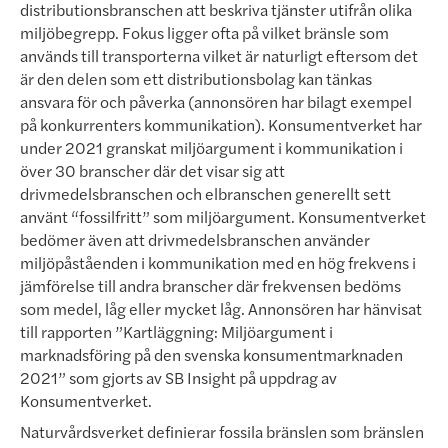
distributionsbranschen att beskriva tjänster utifrån olika
miljöbegrepp. Fokus ligger ofta på vilket bränsle som
används till transporterna vilket är naturligt eftersom det
är den delen som ett distributions­bo­lag kan tänkas
ansvara för och påverka (annonsören har bilagt exempel
på konkurrenters kommunikation). Kon­su­mentverket har
under 2021 granskat miljöargument i kommunika­tion i
över 30 branscher där det visar sig att
drivmedelsbranschen och elbranschen generellt sett
använt “fossil­fritt” som miljöargument. Konsumentverket
bedömer även att drivmedelsbranschen använder
miljöpåståenden i kommunikation med en hög frekvens i
jäm­förelse till andra branscher där frekvensen bedöms
som medel, låg eller mycket låg. Annonsören har hän­vis­at
till rapporten ”Kartläggning: Miljöargument i
marknadsföring på den svenska konsumentmarknaden
2021” som gjorts av SB Insight på uppdrag av
Konsumentverket.
Naturvårdsverket definierar fossila bränslen som bränslen