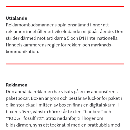
Uttalande
Reklamombudsmannens opinionsnämnd finner att
reklamen innehåller ett vilseledande miljöpåstående. Den
strider därmed mot artiklarna 5 och D1 i Internationella
Handelskammarens regler för reklam och marknads­
kommunikation.
Reklamen
Den anmälda reklamen har visats på en av annonsörens
paketboxar. Boxen är grön och består av luckor för paket i
olika storlekar. I mitten av boxen finns en digital skärm. I
boxens övre, vänstra hörn står texten ”budbee” och
”100%” fossilfritt”. Strax nedanför, till höger om
bildskärmen, syns ett tecknat bi med en prat­bubb­la med