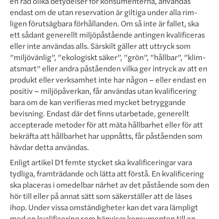
en rad olika betydelser för konsumenterna, användas
endast om de utan reservation är giltiga under alla rim­
ligen förutsägbara förhållanden. Om så inte är fallet, ska
ett sådant generellt miljöpåstående antingen kvali­ficer­as
eller inte användas alls. Särskilt gäller att uttryck som
”miljövänlig”, ”ekologiskt säker”, ”grön”, ”hållbar”, ”klim­
atsmart” eller andra påståenden vilka ger intryck av att en
produkt eller verksamhet inte har någon – eller end­ast en
positiv – miljöpåverkan, får användas utan kvalificering
bara om de kan verifieras med mycket betryg­gan­de
bevisning. Endast där det finns utarbetade, generellt
accepterade metoder för att mäta hållbarhet eller för att
bekräfta att hållbarhet har uppnåtts, får påståenden som
hävdar detta användas.
Enligt artikel D1 femte stycket ska kvalificeringar vara
tydliga, framträdande och lätta att förstå. En kvalificering
ska placeras i omedelbar närhet av det påstående som den
hör till eller på annat sätt som säkerställer att de läs­es
ihop. Under vissa omständigheter kan det vara lämpligt
med en kvalificering som hänvisar konsumenten till en