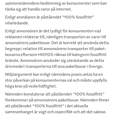
opinionsnämndens bedömning av kon­sumenter som kan
tänka sig att handla varor på internet.
Enligt anmälaren är påståendet ”100% fossilfritt”
vilseledande.
Enligt annonsören är det tydligt för konsumenten vad
reklamen relaterar till, nämligen transporten av varor till
annonsörens paketboxar. Det är korrekt att använda detta
begrepp i relation till annonsörens transporter till paket­­­
boxarna eftersom HVO100 räknas till kategorin fossilfritt
bränsle. Annonsören använder sig uteslutande av detta
driv­medel i transporterna till sina paketboxar i Sverige.
Miljöargument kan enligt nämndens praxis antas ha en
stor påverkan på konsumenternas val och måste upp­fylla
höga krav på vederhäftighet.
Nämnden konstaterar att påståendet ”100% fossilfritt”
förekommer på annonsörens paketboxar. Nämnden fin­ner
att påstå­endet ”100% fossilfritt” i det aktuella
sammanhanget är vagt och ospecifikt och att det saknas