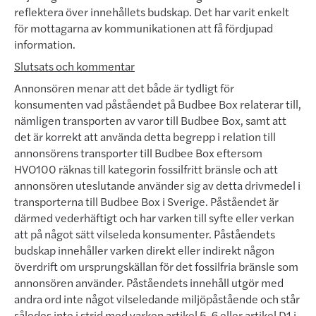
reflek­tera över innehållets budskap. Det har varit enkelt
för mottagarna av kommunikationen att få fördjupad
inform­ation.
Slutsats och kommentar
Annonsören menar att det både är tydligt för
konsumenten vad påståendet på Budbee Box relaterar till,
nämlig­en transporten av varor till Budbee Box, samt att
det är korrekt att använda detta begrepp i relation till
annons­örens tran­sporter till Budbee Box eftersom
HVO100 räknas till kategorin fossilfritt bränsle och att
annonsören ut­e­slutande använder sig av detta drivmedel i
transporterna till Budbee Box i Sverige. Påståendet är
därmed ved­er­häftigt och har varken till syfte eller verkan
att på något sätt vilseleda konsumenter. Påståendets
budskap inne­håller var­ken direkt eller indirekt någon
överdrift om ursprungskällan för det fossilfria bränsle som
annons­ören anv­ä­n­der. Påståendets innehåll utgör med
andra ord inte något vilseledande miljöpåstående och står
så­ledes inte i strid med varken artikel 5, 6 eller artikel D1 i