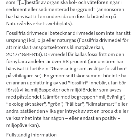
som “[...]består av organiska kol- och väteföreningar i
sediment eller sedimenterad berggrund” (annonsören
har hänvisat till en undersida om fossila bränslen på
Naturvårdsverkets webbplats).
Fossilfria drivmedel betecknar drivmedel som inte har sitt
ursprung i kol, olja eller naturgas (Fossilfria drivmedel för
att minska transportsektorns klimatpåverkan,
2017/18:RFR13).
Drivmedel får kallas fossilfritt om den
förny­bara andelen är över 98 procent (annonsören har
hänvisat till artikeln ”Granskning som avslöjar fossil hvo”
på vibilagare.se). En genomsnittskonsument bör inte ha
en annan uppfattning av vad ”fossilfri” innebär, utan bör
förstå vilka miljö­aspekter och miljöfördelar som avses
med påståendet (Jämför med begreppen ”miljövänlig”,
”eko­logiskt säker”, ”grön”, ”hållbar”, ”klimatsmart” eller
andra påståenden vilka ger intryck av att en produkt eller
verksamhet inte har någon – eller endast en positiv –
miljöpåverkan).
Fullständig information