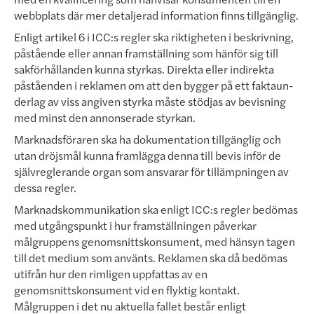
webbplats där mer detaljerad information finns tillgänglig.
Enligt artikel 6 i ICC:s regler ska riktigheten i beskrivning,
påstående eller annan framställning som hänför sig till
sakförhållanden kunna styrkas. Direkta eller indirekta
påståenden i reklamen om att den bygger på ett fakta­un­
der­lag av viss angiven styrka måste stödjas av bevisning
med minst den annonserade styrkan.
Mark­nads­­förar­en ska ha dokumentation tillgänglig och
utan dröjsmål kunna framlägga denna till bevis inför de
självreglerande organ som ansvarar för tillämpningen av
dessa regler.
Marknadskommunikation ska enligt ICC:s regler bedömas
med utgångspunkt i hur framställningen påverkar
målgruppens genomsnittskonsument, med hänsyn tagen
till det medium som använts. Reklamen ska då be­dömas
utifrån hur den rimligen uppfattas av en
genomsnittskonsument vid en flyktig kontakt.
Målgruppen i det nu aktuella fallet består enligt