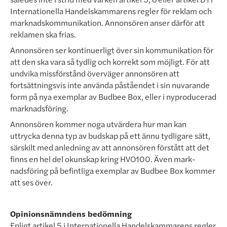
Internationella Handelskammarens regler för reklam och
mark­n­ads­kommunikation. Annonsören anser därför att
reklamen ska frias.
Annonsören ser kontinuerligt över sin kommunikation för
att den ska vara så tydlig och korrekt som möjligt. För att
undvika missförstånd överväger annonsören att
fortsättningsvis inte använda påståendet i sin nuvarande
form på nya exemplar av Budbee Box, eller i nyproducerad
marknadsföring.
Annonsören kommer noga utvärdera hur man kan
uttrycka denna typ av budskap på ett ännu tydligare sätt,
särskilt med anledning av att annonsören förstått att det
finns en hel del okunskap kring HVO100. Även mark­
nadsföring på befintliga exem­p­lar av Budbee Box kommer
att ses över.
Opinionsnämndens bedömning
Enligt artikel 5 i Internationella Handelskammarens regler