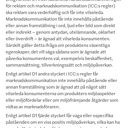
för reklam och marknadskommunikation (ICC:s reg­ler)
ska reklam vara vederhäftig och får inte vilseleda.
Marknadskommunikation får inte innehålla påstående
eller annan framställning i ord, ljud eller bild som direkt
eller indirekt – genom antydan, utelämnande, oklarhet
eller överdrift – är ägnad att vilseleda konsumenten.
Särskilt gäller detta ifråga om produktens väsentliga
egen­skaper, det vill säga sådana som är ägnade att
påverka konsumentens val, exempelvis beskaffenhet,
samman­sättning, tillverkningssätt och miljöpåverkan.
Enligt artikel D1 andra stycket i ICC:s regler får
marknadskommunikation inte innehålla påstående eller
annan framställning som är ägnad att på något sätt
vilseleda konsumenterna om produkters miljöaspekter
eller miljö­fördelar eller om miljöfrämjande åtgärder som
vidtas av marknadsföraren.
Enligt artikel D1 fjärde stycket får vaga eller ospecifika
påståenden om en viss positiv miljöpåverkan, vilka kan ha