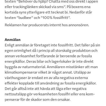
texten ”Behöver du hjälp? Chatta med oss direkt i appen
eller trackinglänken skickad via sms”. På boxens ena
kortsida syns ytterligare ett tecknat bi. Nedanför står
texten ”budbee” och ”100% fossilfritt”.
Reklamen har producerats internt hos annonsören.
Anmälan
Enligt anmälan är företaget inte fossilfritt. Det faller på sin
egen orimlighet då i princip all storskalig produktion och
annan verksamhet fortfarande är beroende av fossila
energikällor. Deras bilar och lagerlokaler är inte direkt
byggda av naturmaterial. Anmälaren misstänker att man
klimatkompenserar vilket är något annat. Ut­släpp av
växthusgaser är endast en av alla negativa externa
effekter kopplade till användning av fossila energi­­källor.
Det går alltså inte att hävda att låga eller negativa
nettoutsläpp gör verksamheten fossilfri eller ens kom­
penserar för de skador som den orsakar.