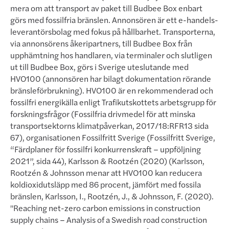
mera om att transport av paket till Budbee Box enbart
görs med fossilfria bränslen. Annonsören är ett e-hand­els­­
leverantör­sbolag med fokus på hållbarhet. Transporterna,
via annonsörens åkeripartners, till Budbee Box från
upphämtning hos handlaren, via terminaler och slutligen
ut till Budbee Box, görs i Sverige uteslutande med
HVO100 (annonsören har bilagt dokumentation rörande
bränsleförbrukning). HVO100 är en rekommenderad och
fossilfri energikälla enligt Trafikutskottets arbetsgrupp för
forsk­ningsfrågor (Fossilfria drivmedel för att min­ska
transportsektorns klimatpåverkan, 2017/18:RFR13 sida
67), organisationen Fossilfritt Sverige (
Fossilfritt Sverige,
“Färdplaner för fossilfri konkurrenskraft – uppföljning
2021”, sida 44)
, Karlsson & Rootzén (2020) (
Karlsson,
Rootzén & Johnsson menar att HVO100 kan reducera
koldioxidutsläpp med 86 procent, jämfört med fossila
bränslen, Karlsson, I., Rootzén, J., & Johnsson, F. (2020).
"Reaching net-zero carbon emissions in con­struction
supply chains – Analysis of a Swedish road construction