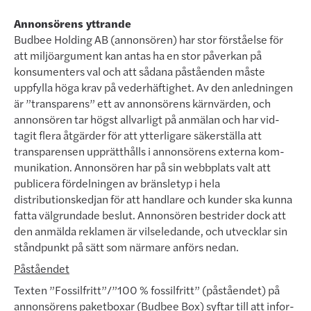
Annonsörens yttrande
Budbee Holding AB (annonsören) har stor förståelse för
att miljöargument kan antas ha en stor påverkan på
konsumenters val och att sådana påståenden måste
uppfylla höga krav på vederhäftighet. Av den anledning­en
är ”transparens” ett av annonsörens kärnvärden, och
annonsören tar högst allvarligt på anmälan och har vid­
tagit flera åtgärder för att ytterligare säkerställa att
transpa­rensen upprätthålls i annonsörens externa kom­
munika­tion. Annonsören har på sin webbplats valt att
publicera fördelningen av bränsletyp i hela
distributionskedjan för att handlare och kunder ska kunna
fatta välgrundade beslut. Annonsören bestrider dock att
den anmälda rekla­men är vilseledande, och utvecklar sin
stånd­punkt på sätt som närmare anförs nedan.
Påståendet
Texten ”Fossilfritt”/”100 % fossilfritt” (påståendet) på
annonsörens paketboxar (Budbee Box) syftar till att infor­