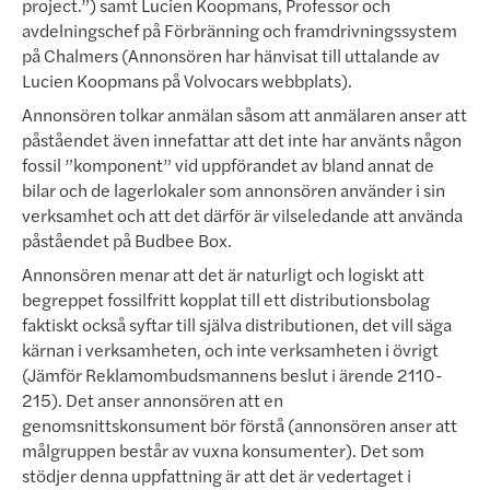
project.”)
samt Lucien Koopmans, Profes­sor och
avdelningschef på Förbränning och framdrivningssystem
på Chalmers (Annonsören har hänvisat till ut­tal­ande av
Lucien Koopmans på Volvocars webbplats).
Annonsören tolkar anmälan såsom att anmälaren anser att
påståendet även innefattar att det inte har använts någon
fossil ”komponent” vid uppförandet av bland annat de
bilar och de lagerlokaler som annonsören använ­der i sin
verksamhet och att det därför är vilseledande att använda
påståendet på Budbee Box.
Annonsören menar att det är naturligt och logiskt att
begreppet fossilfritt kopplat till ett distributionsbolag
faktiskt också syftar till själva distributionen, det vill säga
kärnan i verksamheten, och inte verksamheten i övrigt
(Jämför Reklamombudsmannens beslut i ärende 2110-
215). Det an­ser annonsören att en
genomsnittskonsument bör förstå (annonsören anser att
målgruppen består av vuxna konsumenter). Det som
stödjer denna uppfattning är att det är veder­taget i