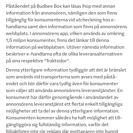
Påståendet på Budbee Box kan läsas ihop med annan
information från annonsören, nämligen den som finns
tillgänglig för konsumenterna vid utcheckning hos e-
handlarna samt den information som finns på annonsörens
webbplats. I annonsörens app, vilken används av omkring
1,5 miljon konsumenter, finns det länkar till denna
information på webbplatsen. Utöver nämnda information
beskriver e-handlarna ofta de olika leverans­alterna­tiven
på sina respektive “fraktsidor”.
Denna ytterligare information tydliggör att det är bränslet
som används vid transporterna som avses med påstå­
endet och bör därför vara tydlig även för konsumenter
som väljer att använda annonsörens leveranstjänst­er. En
konsument har därför genomgående i användandet av
annonsörens leveranstjänst ett flertal enkelt till­gängliga
möjligheter att ta del av denna ytterligare information.
Konsumenten kommer således ha haft möjlighet att till­
gäng­liggöra sig fullständig information, varför det
följaktligen inte rör reklam där mottagaren inte hunnit