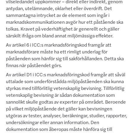
vilseledandet uppkommer – direkt eller indirekt, genom
antydan, utelämnande, oklarhet eller överdrift. Det
sammantagna intrycket av de element som ingår i
marknadskommunikationen avgör hur ett påstående ska
tolkas. Kravet på vederhäftighet är generellt och gäller
särskilt ifråga om bland annat miljömässiga effekter.
Av artikel 6 i ICC:s marknadsföringskod framgår att
marknadsförare måste ha ett rimligt underlag för
påståenden som hänför sig till sakförhållanden. Detta ska
finnas när påståendet görs.
Av artikel D1 i ICC:s marknadsföringskod framgår att såväl
uttalade som underförstådda miljöpåståenden ska kunna
styrkas med tillförlitlig vetenskaplig bevisning. Tillförlitlig
vetenskaplig bevisning är sådan dokumentation som
sannolikt skulle godtas av experter på området. Beroende
på vilket miljöpåstående det gäller kan bevisningen
utgöras av tester, analyser, beräkningar, studier, rapporter,
undersökningar eller annan information. Den
dokumentation som åberopas måste hänföra sig till