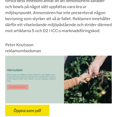
förstå dess innebörd annat än att annonsörens sallader
och bowls på något sätt uppfattas vara bra ur
miljösynpunkt. Annonsören har inte presenterat någon
bevisning som styrker att så är fallet. Reklamen innehåller
därför ett vilseledande miljöpåstående och strider därmed
mot artiklarna 5 och D2 i ICC:s marknadsföringskod.
Peter Knutsson
reklamombudsman
Öppna som pdf