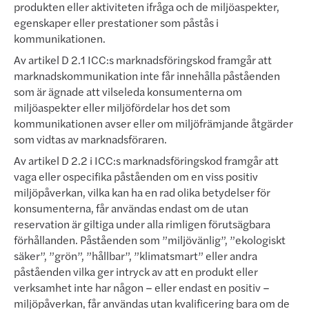
produkten eller aktiviteten ifråga och de miljöaspekter,
egenskaper eller prestationer som påstås i
kommunikationen.
Av artikel D 2.1 ICC:s marknadsföringskod framgår att
marknadskommunikation inte får innehålla påståenden
som är ägnade att vilseleda konsumenterna om
miljöaspekter eller miljöfördelar hos det som
kommunikationen avser eller om miljöfrämjande åtgärder
som vidtas av marknadsföraren.
Av artikel D 2.2 i ICC:s marknadsföringskod framgår att
vaga eller ospecifika påståenden om en viss positiv
miljöpåverkan, vilka kan ha en rad olika betydelser för
konsumenterna, får användas endast om de utan
reservation är giltiga under alla rimligen förutsägbara
förhållanden. Påståenden som ”miljövänlig”, ”ekologiskt
säker”, ”grön”, ”hållbar”, ”klimatsmart” eller andra
påståenden vilka ger intryck av att en produkt eller
verksamhet inte har någon – eller endast en positiv –
miljöpåverkan, får användas utan kvalificering bara om de