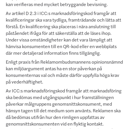
kan verifieras med mycket betryggande bevisning.
Av artikel D 2.3 i ICC:s marknadsföringskod framgår att
kvalificeringar ska vara tydliga, framträdande och lätta att
förstå. En kvalificering ska placeras i nära anslutning till
påståendet ifråga för att säkerställa att de läses ihop.
Under vissa omständigheter kan det vara lämpligt att
hänvisa konsumenten till en QR-kod eller en webbplats
där mer detaljerad information finns tillgänglig.
Enligt praxis från Reklamombudsmannens opinionsnämnd
kan miljöargument antas ha en stor påverkan på
konsumenternas val och måste därför uppfylla höga krav
på vederhäftighet.
Av ICC:s marknadsföringskod framgår att marknadsföring
ska bedömas med utgångspunkt i hur framställningen
påverkar målgruppens genomsnittskonsument, med
hänsyn tagen till det medium som använts. Reklamen ska
då bedömas utifrån hur den rimligen uppfattas av
genomsnittskonsumenten vid en flyktig kontakt.