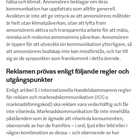
hälsa och klimat. Annonsören beklagar om dess
kommunikation har uppfattats som alltför generell.
Avsikten är inte att ge intryck av att annonsörens måltider
är helt utan klimatpåverkan, utan att lyfta fram
annonsörens aktiva och transparenta arbete för att mäta,
minska och redovisa annonsörens påverkan. Annonsören
är öppen för att utveckla sin kommunikation ytterligare, så
att annonsörens budskap inte kan missförstås, och tar till
sig av de synpunkter som framkommit i detta ärende.
Reklamen prövas enligt följande regler och
utgångspunkter
Enligt artikel 5 i Internationella Handelskammarens regler
för reklam och marknadskommunikation (ICC:s
marknadsföringskod) ska reklam vara vederhäftig och får
inte vilseleda. Marknadskommunikation får inte innehålla
påståenden som är ägnade att vilseleda konsumenten,
oberoende av hur de framförs – i ord, ljud eller bild eller i
någon kombination av dessa – och oberoende av hur