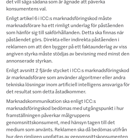
det vill säga sådana som är ägnade att påverka
konsumentens val.
Enligt artikel 6 i ICC:s marknadsföringskod måste
marknadsförare ha ett rimligt underlag för påståenden
som hänför sig till sakförhållanden. Detta ska finnas när
påståendet görs. Direkta eller indirekta påståenden i
reklam­en om att den bygger på ett faktaunderlag av viss
angiven styrka måste stödjas av bevisning med minst den
annonserade styrkan.
Enligt avsnitt 2 fjärde stycket i ICC:s marknadsföringskod
är marknadsförare som an­vänd­er algoritmer eller andra
tekniska lösningar inom artificiell intelligens ansvariga för
det resultat som detta åstadkommer.
Marknadskommunikation ska enligt ICC:s
marknadsföringskod bedömas med utgångspunkt i hur
framställning­en påverkar målgruppens
genomsnittskonsument, med hänsyn tagen till det
medium som använts. Reklamen ska då be­dömas utifrån
hur den rimligen uppfattas av genomsnittskonsumenten