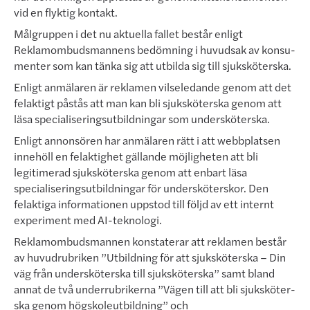
vid en flyktig kontakt.
Målgruppen i det nu aktu­ella fallet består enligt
Reklamombudsmannens bedömning i huvudsak av konsu­
ment­er som kan tänka sig att utbilda sig till sjuksköterska.
Enligt anmälaren är reklamen vilseledande genom att det
felaktigt påstås att man kan bli sjuksköterska genom att
läsa specialiseringsutbildningar som undersköterska.
Enligt annonsören har anmälaren rätt i att webbplatsen
innehöll en felaktighet gällande möjligheten att bli
legitimerad sjuksköterska genom att enbart läsa
specialiseringsutbildningar för undersköterskor. Den
felaktiga informationen uppstod till följd av ett internt
experiment med AI-teknologi.
Reklamombudsmannen konstaterar att reklamen består
av huvudrubriken ”Utbildning för att sjuksköterska – Din
väg från undersköterska till sjuksköterska” samt bland
annat de två underrubrikerna ”Vägen till att bli sjuksköter­
ska genom högskoleutbildning” och