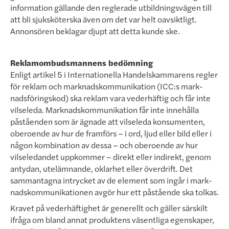
information gällande den reglerade utbildningsvägen till
att bli sjuk­sköt­erska även om det var helt oavsiktligt.
Annonsören beklagar djupt att detta kunde ske.
Reklamombudsmannens bedömning
Enligt artikel 5 i Internationella Handelskammarens regler
för reklam och marknadskommunikation (ICC:s mark­
nadsföringskod) ska reklam vara vederhäftig och får inte
vilseleda. Marknadskommunikation får inte innehålla
påståenden som är ägnade att vilseleda konsumenten,
oberoende av hur de framförs – i ord, ljud eller bild eller i
någon kombination av dessa – och oberoende av hur
vilseledandet uppkommer – direkt eller indirekt, genom
antydan, utelämnande, oklarhet eller överdrift. Det
sammantagna intrycket av de element som ingår i mark­
nads­kommunikationen avgör hur ett påstående ska tolkas.
Kravet på vederhäftighet är generellt och gäller särskilt
ifråga om bland annat produktens väsentliga egen­skaper,