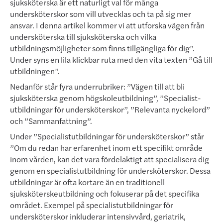
sjuksköterska är ett naturligt val för många
undersköterskor som vill utvecklas och ta på sig mer
ansvar. I denna artikel kommer vi att utforska vägen från
undersköterska till sjuk­sköterska och vilka
utbildningsmöjligheter som finns tillgängliga för dig”.
Under syns en lila klickbar ruta med den vita texten ”Gå till
utbildningen”.
Nedanför står fyra underrubriker: ”Vägen till att bli
sjuksköterska genom högskoleutbildning”, ”Specialist­
utbildningar för undersköterskor”, ”Relevanta nyckelord”
och ”Sammanfattning”.
Under ”Specialistutbildningar för undersköterskor” står
”Om du redan har erfarenhet inom ett specifikt område
inom vården, kan det vara fördelaktigt att specialisera dig
genom en specialistutbildning för undersköterskor. Dessa
utbildningar är ofta kortare än en traditionell
sjuksköterskeutbildning och fokuserar på det specifika
om­rådet. Exempel på specialistutbildningar för
undersköterskor inkluderar intensivvård, geriatrik,