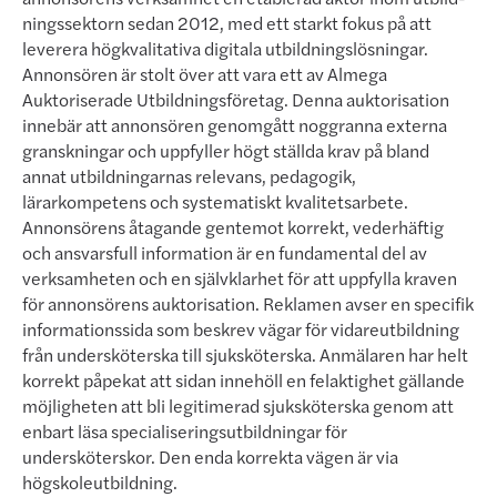
ningssektorn sedan 2012, med ett starkt fokus på att
leverera högkvalitativa digitala utbildningslösningar.
Annonsören är stolt över att vara ett av Almega
Auktoriserade Utbildningsföretag. Denna auktorisation
innebär att annonsören genomgått noggranna externa
granskningar och uppfyller högt ställda krav på bland
annat utbildningarnas relevans, pedagogik,
lärarkompetens och systematiskt kvalitetsarbete.
Annonsörens åtagande gentemot korrekt, vederhäftig
och ansvarsfull information är en fundamental del av
verksamheten och en själv­klarhet för att uppfylla kraven
för annonsörens auktorisation. Reklamen avser en specifik
informationssida som beskrev vägar för vidareutbildning
från undersköterska till sjuksköterska. Anmälaren har helt
korrekt påpekat att sidan innehöll en felaktighet gällande
möjligheten att bli legitimerad sjuksköterska genom att
enbart läsa speci­aliseringsutbildningar för
undersköterskor. Den enda korrekta vägen är via
högskoleutbildning.