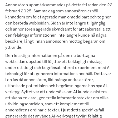
Annonsören uppmärksammades på detta fel redan den 22
februari 2025. Samma dag som annonsören erhöll
kännedom om felet agerade man omedelbart och tog ner
den berörda webbsidan. Sidan är inte längre till­gäng­lig,
och annonsören agerade skyndsamt för att säkerställa att
den felaktiga informationen inte längre kunde nå några
besökare, långt innan annonsören mottog begäran om
yttrande.
Den felaktiga informationen på den nu borttagna
webbsidan uppstod till följd av ett beklagligt misstag
under ett tidigt och begränsat internt experiment med AI-
teknologi för att generera informationsinnehåll. Detta var
i en fas då annonsören, likt många andra aktörer,
utforskade potentialen och begränsningarna hos nya AI-
verktyg. Syft­et var att undersöka om AI kunde assistera i
att skapa enklare, generella informationstexter om olika
utbild­nings­­områden, som ett komplement till
annonsörens ordinarie texter. I just detta specifika fall
genererade det använda AI-verktyget tyvärr felaktig